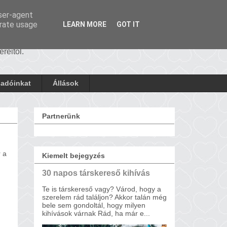
user-agent
erate usage
LEARN MORE
GOT IT
reitől.
sadóinkat
Állások
Partnerünk
 a
Kiemelt bejegyzés
30 napos társkereső kihívás
Te is társkereső vagy? Várod, hogy a
szerelem rád találjon? Akkor talán még
bele sem gondoltál, hogy milyen
kihívások várnak Rád, ha már e...