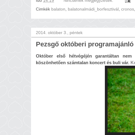
Idő
14:19
Nincsenek megjegyzések:
Cimkék
balaton
,
balatonalmádi_borfesztivál
,
cronos
2014. október 3., péntek
Pezsgő októberi programajánló
Október első hétvégéjén garantáltan nem 
köszönhetően számtalan koncert és buli vár. 
Ko