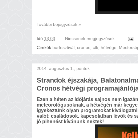
További bejegyzések »
Idő
13:03
Nincsenek megjegyzések:
Cimkék
borfesztivál
,
cronos
,
ctk
,
hétvége
,
Mesters
2014. augusztus 1., péntek
Strandok éjszakája, Balatonalmád
Cronos hétvégi programajánlój
Ezen a héten az időjárás sajnos nem igazán 
meteorológusoknak, a hétvégén már kegyes 
igyekeztünk olyan programokat kiválogatni 
valót: családosok, kapcsolatban lévők és sz
jó pihenést kívánunk nektek!