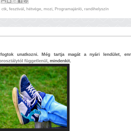
,
ctk
,
fesztivál
,
hétvége
,
mozi
,
Programajánló
,
randihelyszín
fogtok unatkozni. Még tartja magát a nyári lendület, enn
rosztálytól függetlenül
, mindenkit.