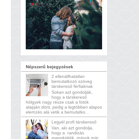
Népszerű bejegyzések
2 ellenállhatatlan
bemutatkozó szöveg
társkereső férfiaknak
Sokan azt gondolják,
hogy a társkereső
hölgyek nagy része csak a fotók
alapján dönt, pedig a legtöbben alapos
elemzés alá vetik a bemutatko...
Legyél profi társkereső
Van, aki azt gondolja,
hogy a randizás
gyerekjáték, mások már