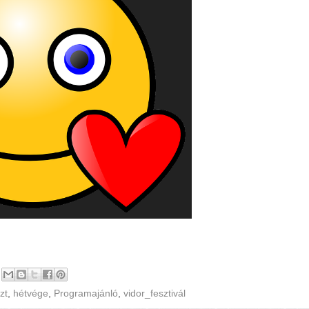
zt
,
hétvége
,
Programajánló
,
vidor_fesztivál