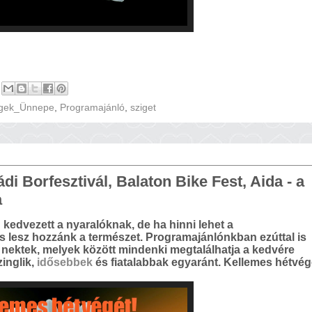
égek_Ünnepe
,
Programajánló
,
sziget
i Borfesztivál, Balaton Bike Fest, Aida - a
a
kedvezett a nyaralóknak, de ha hinni lehet a
lesz hozzánk a természet. Programajánlónkban ezúttal is
nektek, melyek között mindenki megtalálhatja a kedvére
inglik,
idősebbek
és fiatalabbak egyaránt. Kellemes hétvég