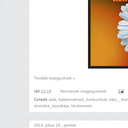
További bejegyzések »
Idő
10:18
Nincsenek megjegyzések:
Cimkék
aida
,
balatonalmádi_borfesztivál
,
bike__fest
strandok_éjszakája
,
társkeresés
2014. július 18., péntek