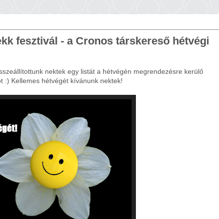
k fesztivál - a Cronos társkereső hétvégi
sszeállítottunk nektek egy listát a hétvégén megrendezésre kerülő
t :) Kellemes hétvégét kívánunk nektek!