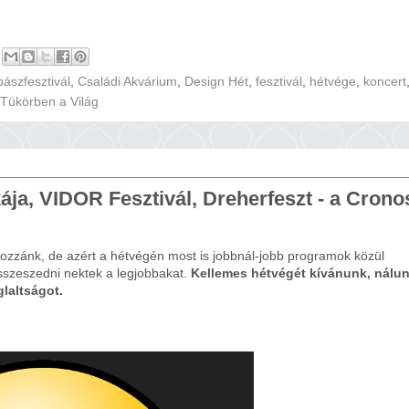
bászfesztivál
,
Családi Akvárium
,
Design Hét
,
fesztivál
,
hétvége
,
koncert
Tükörben a Világ
akája, VIDOR Fesztivál, Dreherfeszt - a Crono
hozzánk, de azért a hétvégén most is jobbnál-jobb programok közül
összeszedni nektek a legjobbakat.
Kellemes hétvégét kívánunk, nálu
laltságot.