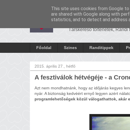
-
Cronosrandi
This site uses cookies from Google to d
CronosRan
are shared with Google along with perf
statistics, and to detect and address 
Társkereső történetek, Randi
Főoldal
Szines
Randitippek
P
2015. április 27., hétfő
A fesztiválok hétvégéje - a Cro
Azt nem mondhatnánk, hogy az időjárás kegyes lenn
nyár. A biztonság kedvéért ernyő legyen azért nálato
programlehetőségek közül válogathattok, akár eg