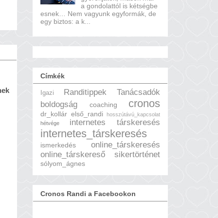
a gondolattól is kétségbe
esnek… Nem vagyunk egyformák, de
egy biztos: a k...
Címkék
ek 
Randitippek
Tanácsadók
Igazi
cronos
boldogság
coaching
dr_kollár
első_randi
hosszútávú_kapcsolat
internetes társkeresés
hétvége
internetes_társkeresés
online_társkeresés
ismerkedés
online_társkereső
sikertörténet
sólyom_ágnes
Cronos Randi a Facebookon