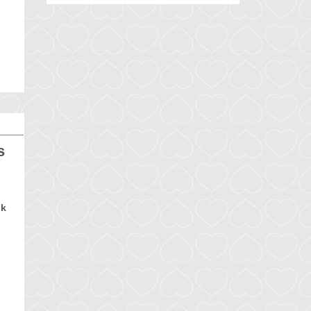
,
s
nk