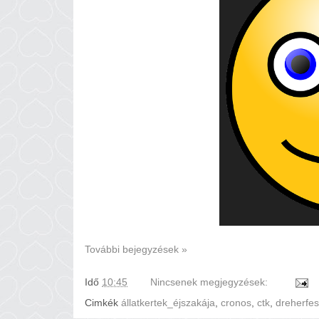
További bejegyzések »
Idő
10:45
Nincsenek megjegyzések:
Cimkék
állatkertek_éjszakája
,
cronos
,
ctk
,
dreherfes