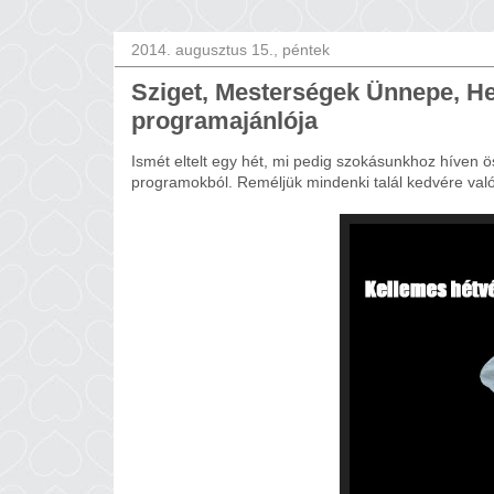
2014. augusztus 15., péntek
Sziget, Mesterségek Ünnepe, Hek
programajánlója
Ismét eltelt egy hét, mi pedig szokásunkhoz híven ö
programokból. Reméljük mindenki talál kedvére való