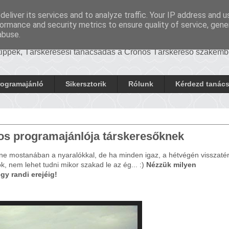
eliver its services and to analyze traffic. Your IP address and 
di Blog
ormance and security metrics to ensure quality of service, gen
abuse.
 tippek, Társkeresési tanácsadás a Cronos Társkereső szakembe
rogramajánló
Sikersztorik
Rólunk
Kérdezd tanác
nos programajánlója társkeresőknek
e mostanában a nyaralókkal, de ha minden igaz, a hétvégén visszatér
k, nem lehet tudni mikor szakad le az ég... :)
Nézzük milyen
y randi erejéig!