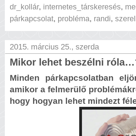
dr_kollár
,
internetes_társkeresés
,
me
párkapcsolat
,
probléma
,
randi
,
szere
2015. március 25., szerda
Mikor lehet beszélni róla…
Minden párkapcsolatban eljö
amikor a felmerülő problémákról
hogy hogyan lehet mindezt féle