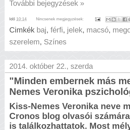
További bejegyzések »
Idő
10:14
Nincsenek megjegyzések:
Cimkék
baj
,
férfi
,
jelek
,
macsó
,
mego
szerelem
,
Színes
2014. október 22., szerda
"Minden embernek más mego
Nemes Veronika pszicholó
Kiss-Nemes Veronika neve m
Cronos blog olvasói számára.
is találkozhattatok. Most m