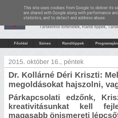
-
Cronosrandi
This site uses cookies from Google to deliver its s
CronosRandi B
are shared with Google along with performance and 
statistics, and to detect and address abuse.
Társkereső történetek, Randi tippek, Tár
Főoldal
Szines
Randitippek
Programaján
2015. október 16., péntek
Dr. Kollárné Déri Kriszti: Me
megoldásokat hajszolni, vag
Párkapcsolati edzőnk, Kris
kreativitásunkat kell fe
magasabb önismereti lépcső