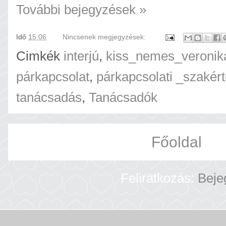
További bejegyzések »
Idő
15:06
Nincsenek megjegyzések:
Cimkék
interjú
,
kiss_nemes_veronik
párkapcsolat
,
párkapcsolati _szakér
tanácsadás
,
Tanácsadók
Főoldal
Feliratkozás:
Beje