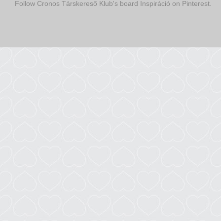
Follow Cronos Társkereső Klub's board Inspiráció on Pinterest.