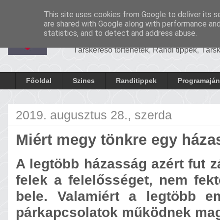
-
Cronosrandi
This site uses cookies from Google to deliver its s
CronosRandi B
are shared with Google along with performance and 
statistics, and to detect and address abuse.
Társkereső történetek, Randi tippek, Tár
Főoldal
Szines
Randitippek
Programaján
2019. augusztus 28., szerda
Miért megy tönkre egy háza
A legtöbb házasság azért fut z
felek a felelősséget, nem fekt
bele. Valamiért a legtöbb e
párkapcsolatok működnek magu