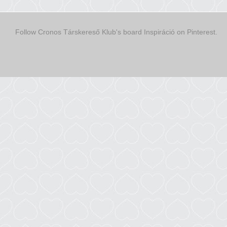
Follow Cronos Társkereső Klub's board Inspiráció on Pinterest.