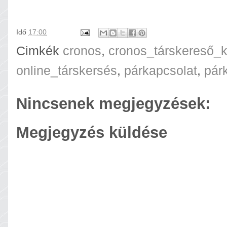
Idő
17:00
Cimkék
cronos
,
cronos_társkereső_k
online_társkersés
,
párkapcsolat
,
pár
Nincsenek megjegyzések:
Megjegyzés küldése