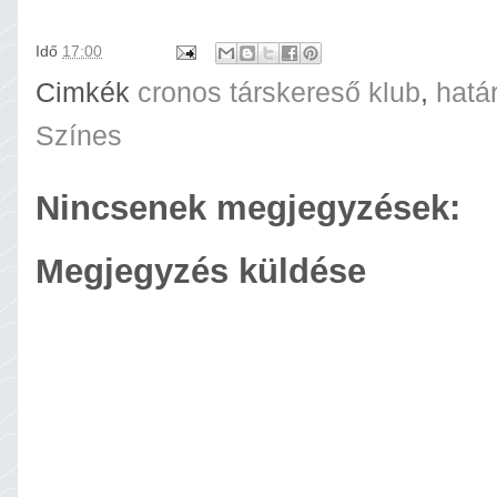
Idő
17:00
Cimkék
cronos társkereső klub
,
hatá
Színes
Nincsenek megjegyzések:
Megjegyzés küldése