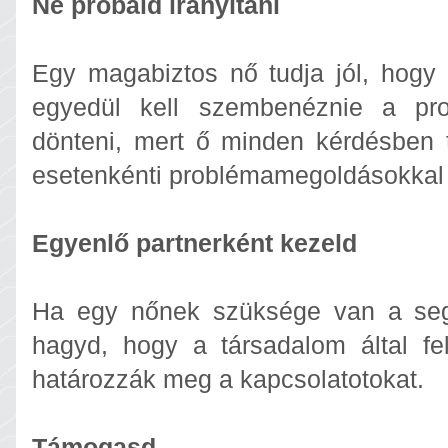
Ne próbáld irányítani
Egy magabiztos nő tudja jól, hogy 
egyedül kell szembenéznie a pro
dönteni, mert ő minden kérdésben t
esetenkénti problémamegoldásokkal 
Egyenlő partnerként kezeld
Ha egy nőnek szüksége van a segí
hagyd, hogy a társadalom által fel
határozzák meg a kapcsolatotokat.
Támogasd