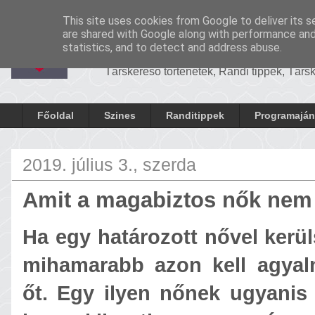
-
Cronosrandi
This site uses cookies from Google to deliver its s
CronosRandi B
are shared with Google along with performance and 
statistics, and to detect and address abuse.
Társkereső történetek, Randi tippek, Tár
Főoldal
Szines
Randitippek
Programaján
2019. július 3., szerda
Amit a magabiztos nők nem 
Ha egy határozott nővel kerül
mihamarabb azon kell agyal
őt. Egy ilyen nőnek ugyanis