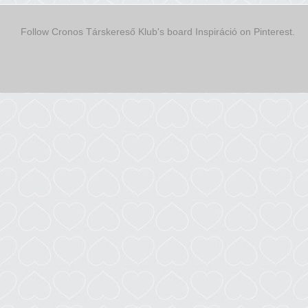
Follow Cronos Társkereső Klub's board Inspiráció on Pinterest.