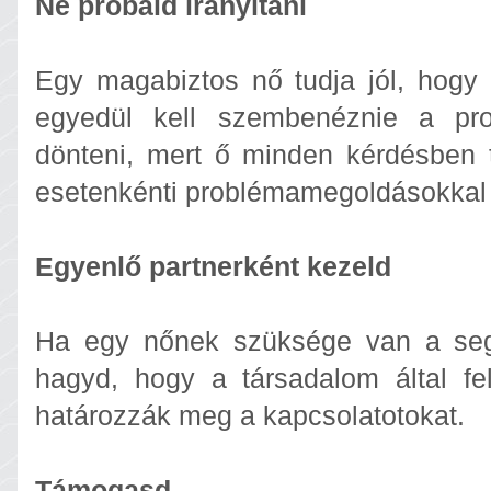
Ne próbáld irányítani
Egy magabiztos nő tudja jól, hogy 
egyedül kell szembenéznie a pro
dönteni, mert ő minden kérdésben t
esetenkénti problémamegoldásokkal 
Egyenlő partnerként kezeld
Ha egy nőnek szüksége van a segí
hagyd, hogy a társadalom által fel
határozzák meg a kapcsolatotokat.
Támogasd