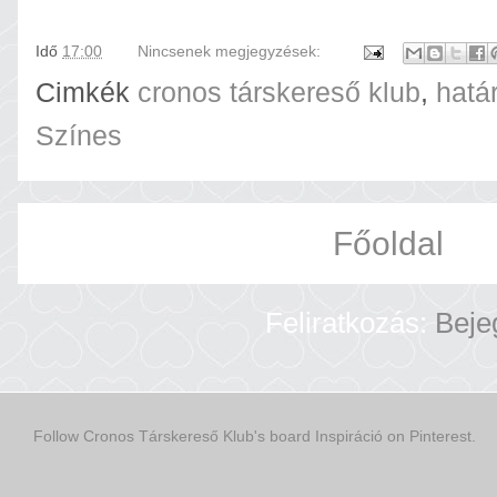
Idő
17:00
Nincsenek megjegyzések:
Cimkék
cronos társkereső klub
,
hatá
Színes
Főoldal
Feliratkozás:
Beje
Follow Cronos Társkereső Klub's board Inspiráció on Pinterest.