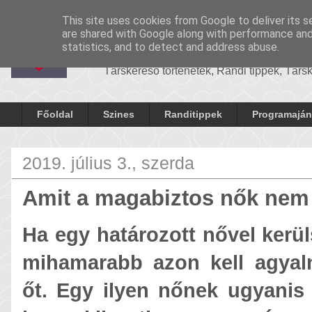
-
Cronosrandi
This site uses cookies from Google to deliver its s
CronosRandi B
are shared with Google along with performance and 
statistics, and to detect and address abuse.
Társkereső történetek, Randi tippek, Tár
Főoldal
Szines
Randitippek
Programaján
2019. július 3., szerda
Amit a magabiztos nők nem 
Ha egy határozott nővel kerül
mihamarabb azon kell agyal
őt. Egy ilyen nőnek ugyanis