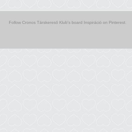
Follow Cronos Társkereső Klub's board Inspiráció on Pinterest.