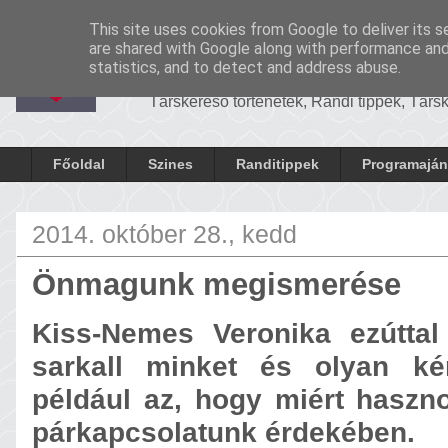
-
Cronosrandi
This site uses cookies from Google to deliver its s
CronosRandi B
are shared with Google along with performance and 
statistics, and to detect and address abuse.
Társkereső történetek, Randi tippek, Tár
Főoldal
Szines
Randitippek
Programaján
2014. október 28., kedd
Önmagunk megismerése
Kiss-Nemes Veronika ezútta
sarkall minket és olyan ké
például az, hogy miért haszn
párkapcsolatunk érdekében.