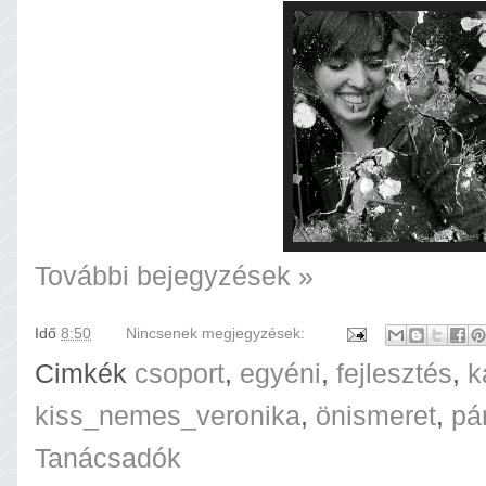
További bejegyzések »
Idő
8:50
Nincsenek megjegyzések:
Cimkék
csoport
,
egyéni
,
fejlesztés
,
k
kiss_nemes_veronika
,
önismeret
,
pá
Tanácsadók