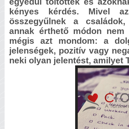
egyedül töltötték és azoknak
kényes kérdés. Mivel a
összegyűlnek a családok,
annak érthető módon nem l
mégis azt mondom: a do
jelenségek, pozitív vagy nega
neki olyan jelentést, amilyet 