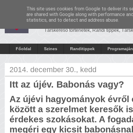
-
Cronosrandi
This site uses cookies from Google to deliver its s
CronosRandi B
are shared with Google along with performance and 
statistics, and to detect and address abuse.
Társkereső történetek, Randi tippek, Tár
Főoldal
Szines
Randitippek
Programaján
2014. december 30., kedd
Itt az újév. Babonás vagy?
Az újévi hagyományok évről 
között a szerelmet keresők i
érdekes szokásokat. A fogada
megéri egy kicsit babonásnak