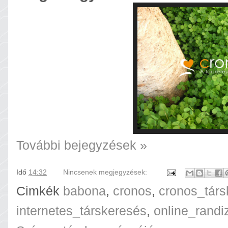
További bejegyzések »
Idő
14:32
Nincsenek megjegyzések:
Cimkék
babona
,
cronos
,
cronos_társ
internetes_társkeresés
,
online_randi