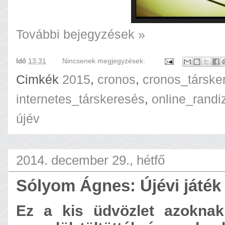
További bejegyzések »
Idő
13:31
Nincsenek megjegyzések:
Cimkék
2015
,
cronos
,
cronos_társke
internetes_társkeresés
,
online_randi
újév
2014. december 29., hétfő
Sólyom Ágnes: Újévi játék
Ez a kis üdvözlet azoknak