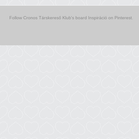
Follow Cronos Társkereső Klub's board Inspiráció on Pinterest.