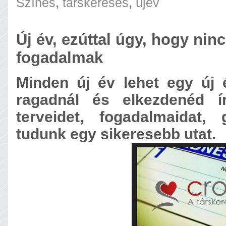
Színes
,
társkeresés
,
újév
Új év, ezúttal úgy, hogy nin
fogadalmak
Minden új év lehet egy új él
ragadnál és elkezdenéd í
terveidet, fogadalmaidat,
tudunk egy sikeresebb utat.