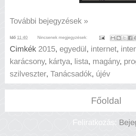
További bejegyzések »
Idő
11:40
Nincsenek megjegyzések:
Cimkék
2015
,
egyedül
,
internet
,
inte
karácsony
,
kártya
,
lista
,
magány
,
pr
szilveszter
,
Tanácsadók
,
újév
Főoldal
Feliratkozás:
Beje