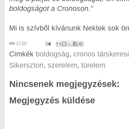
boldogságot a Cronoson.”
Mi is szívből kívánunk Nektek sok ö
Idő
17:00
Cimkék
boldogság
,
cronos társkeres
Sikersztori
,
szerelem
,
türelem
Nincsenek megjegyzések:
Megjegyzés küldése