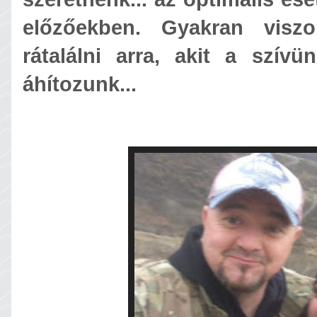
előzőekben. Gyakran visz
rátalálni arra, akit a szív
áhítozunk...