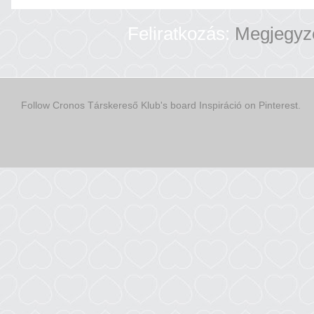
Feliratkozás:
Megjegyz
Follow Cronos Társkereső Klub's board Inspiráció on Pinterest.