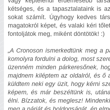
vagy képtelenül érdemesebb társ
kétséges, és a tapasztalataink is a
sokat számít. Úgyhogy kedves társk
magatokról képet, és valaki kéri től
fontoljátok meg, miként döntötök! :)
„A Cronoson ismerkedtünk meg a p
komolyra fordulni a dolog, most szer
üzenném minden párkeresőnek, hog
majdnem kiléptem az oldalról, és ő a
küldtem neki egy üzit, hogy kérni sz
képem, és már beszéltünk is, utána 
élni. Bízzatok, és meglesz! Mindenki
meg a párját és boldogságát, én elm