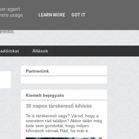
user-agent
erate usage
LEARN MORE
GOT IT
reitől.
sadóinkat
Állások
Partnerünk
Kiemelt bejegyzés
30 napos társkereső kihívás
Te is társkereső vagy? Várod, hogy a
szerelem rád találjon? Akkor talán még
bele sem gondoltál, hogy milyen
kihívások várnak Rád, ha már e...