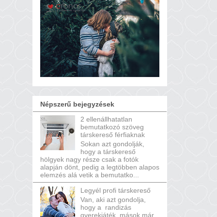
Népszerű bejegyzések
2 ellenállhatatlan
bemutatkozó szöveg
társkereső férfiaknak
Sokan azt gondolják,
hogy a társkereső
hölgyek nagy része csak a fotók
alapján dönt, pedig a legtöbben alapos
elemzés alá vetik a bemutatko...
Legyél profi társkereső
Van, aki azt gondolja,
hogy a randizás
gyerekjáték, mások már