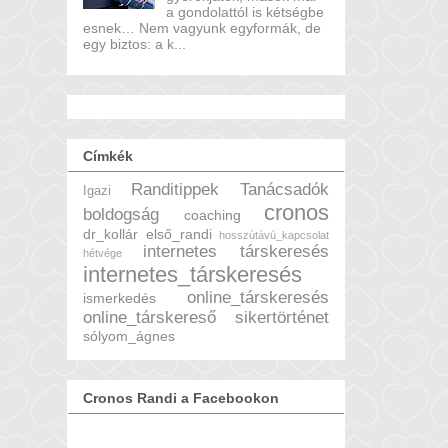
a gondolattól is kétségbe
esnek… Nem vagyunk egyformák, de
egy biztos: a k...
Címkék
Randitippek
Tanácsadók
Igazi
cronos
boldogság
coaching
dr_kollár
első_randi
hosszútávú_kapcsolat
internetes társkeresés
hétvége
internetes_társkeresés
online_társkeresés
ismerkedés
online_társkereső
sikertörténet
sólyom_ágnes
Cronos Randi a Facebookon