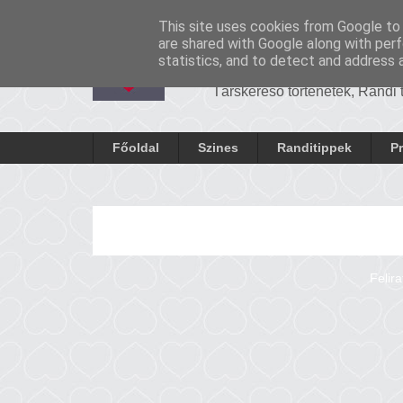
-
Cronosrandi
This site uses cookies from Google to d
CronosRan
are shared with Google along with perf
statistics, and to detect and address 
Társkereső történetek, Randi
Főoldal
Szines
Randitippek
P
Felir