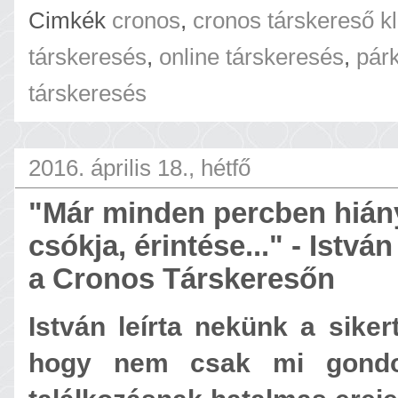
Cimkék
cronos
,
cronos társkereső k
társkeresés
,
online társkeresés
,
pár
társkeresés
2016. április 18., hétfő
"Már minden percben hiány
csókja, érintése..." - Istvá
a Cronos Társkeresőn
István leírta nekünk a sikert
hogy nem csak mi gondo