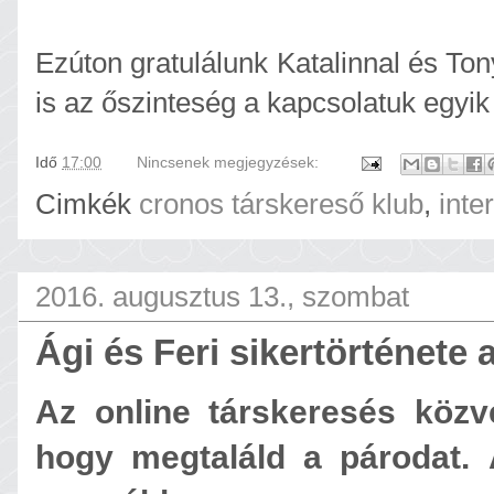
Ezúton gratulálunk Katalinnal és To
is az őszinteség a kapcsolatuk egyik 
Idő
17:00
Nincsenek megjegyzések:
Cimkék
cronos társkereső klub
,
inte
2016. augusztus 13., szombat
Ági és Feri sikertörténete
Az online társkeresés közve
hogy megtaláld a párodat. Á