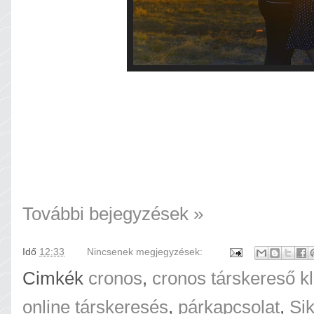
További bejegyzések »
Idő
12:33
Nincsenek megjegyzések:
Cimkék
cronos
,
cronos társkereső k
online társkeresés
,
párkapcsolat
,
Sik