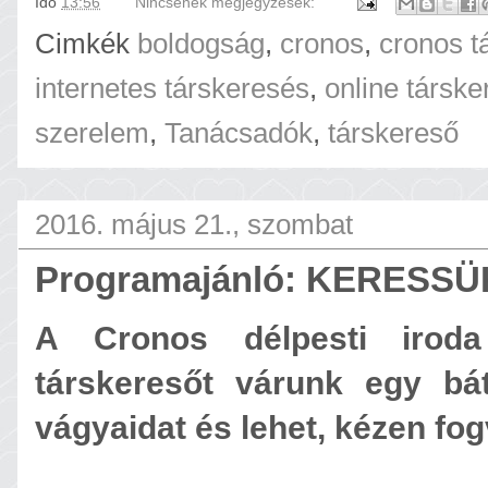
Idő
13:56
Nincsenek megjegyzések:
Cimkék
boldogság
,
cronos
,
cronos t
internetes társkeresés
,
online társk
szerelem
,
Tanácsadók
,
társkereső
2016. május 21., szombat
Programajánló: KERESS
A Cronos délpesti irod
társkeresőt várunk egy bá
vágyaidat és lehet, kézen fog