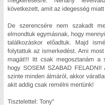
megkeresésre. Néhány levélvál
következett, amit az idegesség miatt
De szerencsére nem szakadt me
elmondtuk egymásnak, hogy mennyir
találkozáskor előadtuk. Majd ismé
folytattuk az ismerkedést. Ami most
magát!!! Itt csak megosztanám a s
hogy SOSEM SZABAD FELADNI! Am
szinte minden álmáról, akkor váratla
akit addig csak remélni mertünk!
Tisztelettel: Tony"