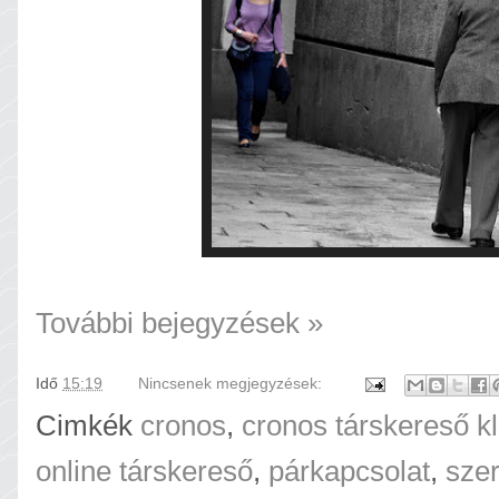
További bejegyzések »
Idő
15:19
Nincsenek megjegyzések:
Cimkék
cronos
,
cronos társkereső k
online társkereső
,
párkapcsolat
,
sze