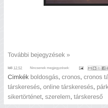
További bejegyzések »
Idő
12:52
Nincsenek megjegyzések:
Cimkék
boldosgás
,
cronos
,
cronos t
társkeresés
,
online társkeresés
,
pár
sikertörténet
,
szerelem
,
társkereső