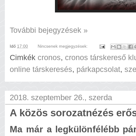
További bejegyzések »
Idő
17:00
Nincsenek megjegyzések:
Cimkék
cronos
,
cronos társkereső kl
online társkeresés
,
párkapcsolat
,
sz
2018. szeptember 26., szerda
A közös sorozatnézés erős
Ma már a legkülönfélébb pár