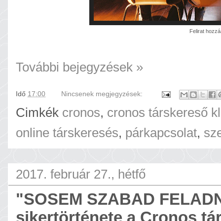
Felirat hozz
További bejegyzések »
Idő
17:00
Nincsenek megjegyzések:
Cimkék
cronos
,
cronos társkereső k
online társkeresés
,
párkapcsolat
,
sz
2017. február 27., hétfő
"SOSEM SZABAD FELADNI" 
sikertörténete a Cronos t