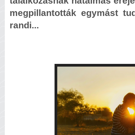
találkozásnak hatalmas ereje
megpillantották egymást tu
randi...