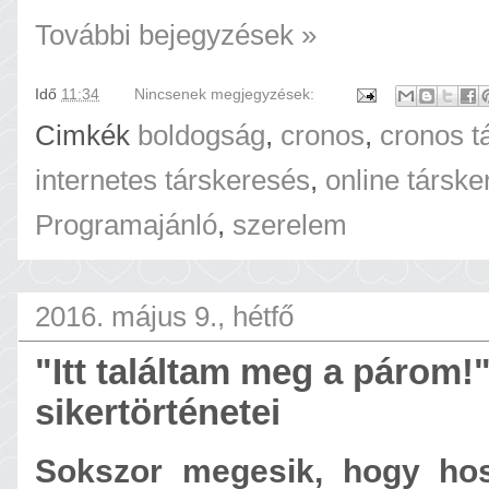
További bejegyzések »
Idő
11:34
Nincsenek megjegyzések:
Cimkék
boldogság
,
cronos
,
cronos t
internetes társkeresés
,
online társk
Programajánló
,
szerelem
2016. május 9., hétfő
"Itt találtam meg a párom!
sikertörténetei
Sokszor megesik, hogy hos