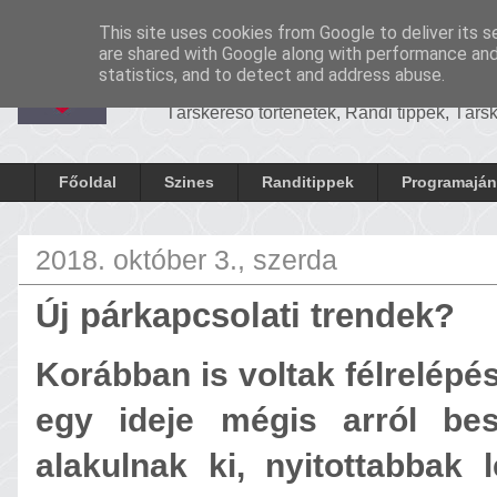
-
Cronosrandi
This site uses cookies from Google to deliver its s
CronosRandi B
are shared with Google along with performance and 
statistics, and to detect and address abuse.
Társkereső történetek, Randi tippek, Tár
Főoldal
Szines
Randitippek
Programaján
2018. október 3., szerda
Új párkapcsolati trendek?
Korábban is voltak félrelépése
egy ideje mégis arról bes
alakulnak ki, nyitottabbak 