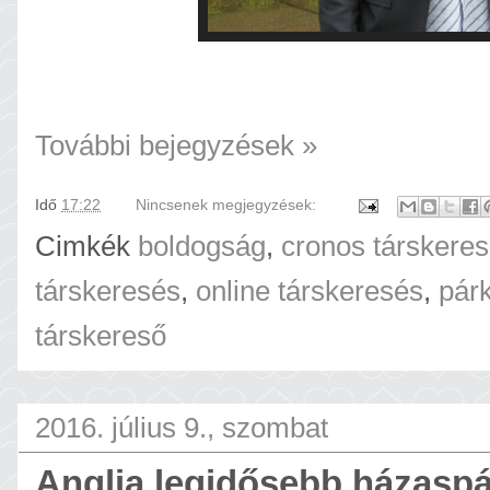
További bejegyzések »
Idő
17:22
Nincsenek megjegyzések:
Cimkék
boldogság
,
cronos társkeres
társkeresés
,
online társkeresés
,
pár
társkereső
2016. július 9., szombat
Anglia legidősebb házaspár