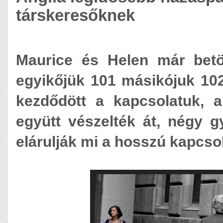
társkeresőknek
Maurice és Helen már betöl
egyikőjük 101 másikójuk 102
kezdődött a kapcsolatuk, a
együtt vészelték át, négy g
elárulják mi a hosszú kapcsol