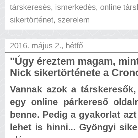
társkeresés
,
ismerkedés
,
online tár
sikertörténet
,
szerelem
2016. május 2., hétfő
"Úgy éreztem magam, mint J
Nick sikertörténete a Cro
Vannak azok a társkeresők, 
egy online párkereső olda
benne. Pedig a gyakorlat az
lehet is hinni... Gyöngyi sik