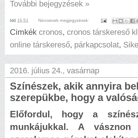
További bejegyzések »
Idő
15:51
Nincsenek megjegyzések:
Cimkék
cronos
,
cronos társkereső k
online társkereső
,
párkapcsolat
,
Sike
2016. július 24., vasárnap
Színészek, akik annyira be
szerepükbe, hogy a valósá
Előfordul, hogy a színés
munkájukkal. A vászno